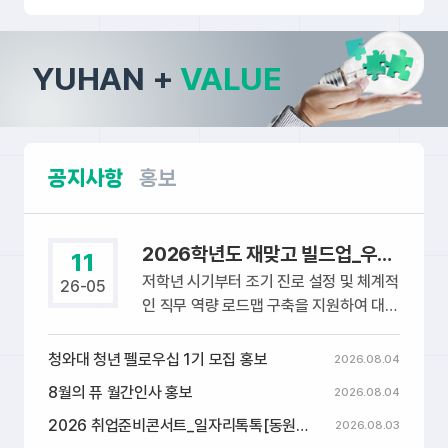
(주)진서종합건설
가족회사
YUHAN
+
VALUE
섬유제품 제조
유니트아이엔씨(주)
업:봉제의복
가족회사
공지사항
홍보
제외
스튜디오 폼기버(studio formgiver)
2026학년도 재맞고 빌드업_우리끼리스펙업(자기주도적역량강화프로그램) 참여 안..
가족회사
11
저학년 시기부터 조기 진로 설정 및 체계적
26-05
인 직무 역량 로드맵 구축을 지원하여 대학
(주)엠아이티존
생의 본질적인 취업 경쟁력 강화하기 위한
가족회사
프로그램입니다.재학생 (저학년) 여러분들
청와대 청년 펠로우십 1기 모집 홍보
2026.08.04
의 창의적인 아이디어나 활동 계획이 있다
8월의 퓨 월간인사 홍보
2026.08.04
면, 지금 바로 도전해보세요!참여신청 링크
(주)시공테크
가족회사
2026 취업준비콘서트_일자리톡톡[동원그룹]
https://forms.gle/EgnXVJ1fbFwBA
2026.08.03