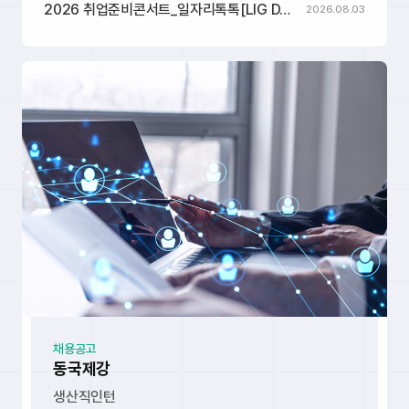
U1o9
2026 취업준비콘서트_일자리톡톡[LIG DA]
2026.08.03
블랙라벨드
가족회사
파트너스랩 주식회사
가족회사
스튜디오디프
가족회사
(주)아티드
통신업
가족회사
성문철강 유한회사
가족회사
채용공고
동국제강
(주)아티드
통신업
가족회사
생산직인턴