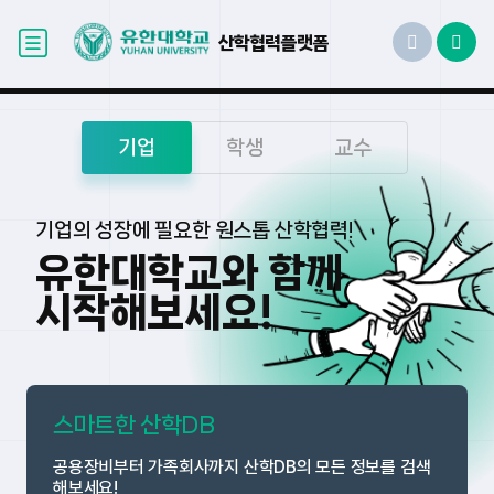
산학협력플랫폼
기업
학생
교수
기업의 성장에 필요한 원스톱 산학협력!
유한대학교와 함께
시작해보세요!
스마트한 산학DB
공용장비부터 가족회사까지
산학DB의 모든 정보를 검색
해보세요!